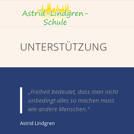
UNTERSTÜTZUNG
„Freiheit bedeutet, dass man nicht
unbedingt alles so machen muss
wie andere Menschen.“
Astrid Lindgren