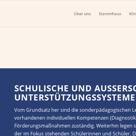
Über uns
Stammhaus
Kli
SCHULISCHE
UND AUSSERSCH
NTERSTÜTZUNGSSYSTEME
Vom Grundsatz her
sind
die sonderpädagogische
n
L
vorhandenen individuellen Kompetenzen (Diagnostik
Förderungsmaßnahmen zuständig. Weiterhin
legen
s
der im Fokus stehenden Schülerinnen und Schüler. Da