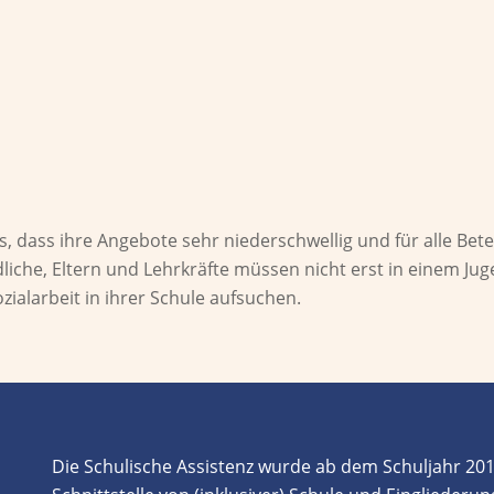
Kooperation mit außerschulischen Inst
von Schule und der sozialräumlichen V
 dass ihre Angebote sehr niederschwellig und für alle Bete
ndliche, Eltern und Lehrkräfte müssen nicht erst in einem J
ialarbeit in ihrer Schule aufsuchen.
Die
Schulische Assistenz
wurde ab
dem Schuljahr 20