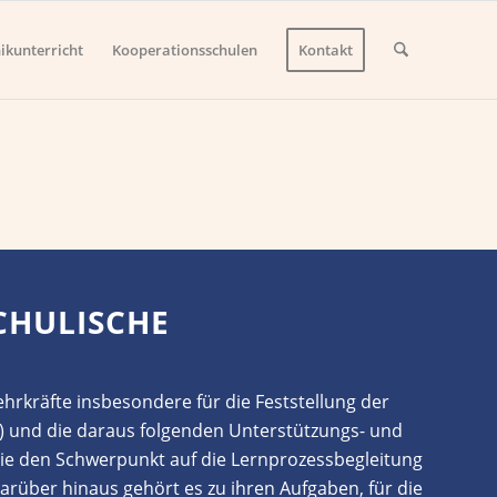
nikunterricht
Kooperationsschulen
Kontakt
ULISCHE U
ehrkr
äfte
insbesondere für die Feststellung der
) und die daraus folgenden Unterstützungs- und
ie den Schwerpunkt auf die Lernprozessbegleitung
rüber hinaus gehört es zu ihren Aufgaben, für die