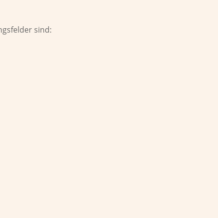
gsfelder sind:
Allgemeine Beratungsangebote für Schü
Einzelfallhilfe in Form von Beratung, B
und Schüler bei persönlichen, sozialen
auch Lehrkräfte, Eltern bzw. Erziehung
kann