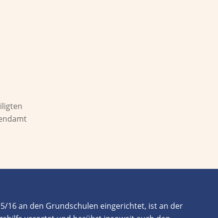
itutionen und Trägern mit dem Ziel der Öffnung
ernetzung
iligten
ugendamt
15/16 an den Grundschulen
eingerichtet
, ist
an der